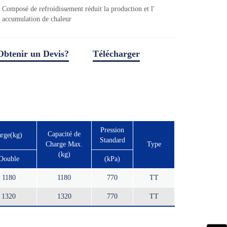
Composé de refroidissement réduit la production et l'
accumulation de chaleur
Obtenir un Devis?
Télécharger
télécharger un fichier
Pression
Capacité de
arge(kg)
Standard
Charge Max.
Type
(kg)
Double
(kPa)
1180
1180
770
TT
1320
1320
770
TT