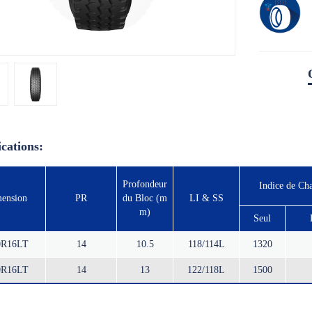
ications:
Profondeur
Indice de Ch
ension
PR
du Bloc (m
LI & SS
m)
Seul
0R16LT
14
10.5
118/114L
1320
0R16LT
14
13
122/118L
1500