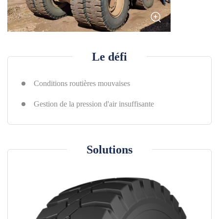
Équipes locales
Espace revendeur
Reseaux sociaux
Outils utiles
Le défi
Services
Conditions routières mouvaises
Solution
Pré-vente
Gestion de la pression d'air insuffisante
En vente
Après-vente
Services centraux de Techking
Solutions
Notre Pratique
Témoignage
Cas de gros client
Constructeur fabricants d'equipement lourds