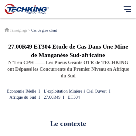
Notre Entreprise
Témoignage
>
Cas de gros client
English
Notre idée
27.00R49 ET304 Etude de Cas Dans Une Mine
Français
Philosophie d'entreprise
de Manganèse Sud-africaine
Español
N°1 en CPH —— Les Pneus Géants OTR de TECHKING
Modèle d'affaires
Japanese
ont Dépassé les Concurrents du Premier Niveau en Afrique
Notre histoire
du Sud
Message du PDG
Économie Réelle
I
L'exploitation Minière à Ciel Ouvert
I
Nos empreintes
Afrique du Sud
I
27.00R49
I
ET304
Responsabilité sociale des entreprises
Rapports de RSE
Centre de nouvelles
Le contexte
Produit