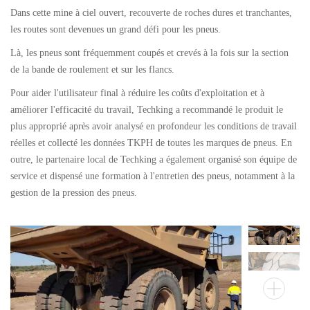
Dans cette mine à ciel ouvert, recouverte de roches dures et tranchantes,
Pneus génie civil
les routes sont devenues un grand défi pour les pneus.
Par catégorie
Là, les pneus sont fréquemment coupés et crevés à la fois sur la section
Par machine
de la bande de roulement et sur les flancs.
Pneus bus et camion
Pour aider l'utilisateur final à réduire les coûts d'exploitation et à
améliorer l'efficacité du travail, Techking a recommandé le produit le
Par catégorie
plus approprié après avoir analysé en profondeur les conditions de travail
Par machine
réelles et collecté les données TKPH de toutes les marques de pneus. En
Localisation
outre, le partenaire local de Techking a également organisé son équipe de
service et dispensé une formation à l'entretien des pneus, notamment à la
Notre pratique
gestion de la pression des pneus.
Techking Australie
Techking Indonésie
Techking RDC
Techking Pérou
Entrepôts locaux