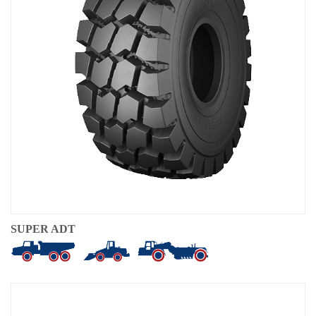
OTR
Por Categoría
Por Máquina
TBR
Por Categoría
Por Máquina
Localización
Nuestra Práctica
Techking Australia
SUPER ADT
Techking Indonesia
Techking RDC
Techking Perú
Almacenes Locales