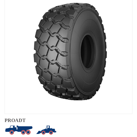
Equipos Locales
Área de Distribuidores
Kit de Prensa
Herramientas Útiles
Servicio
Solución
Pre-venta
Venta
Post-venta
TSC
Our Practice
Testimonio
PROADT
Productos
OEMs