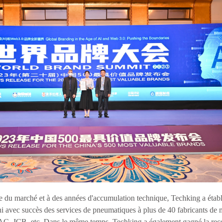
du marché et à des années d'accumulation technique, Techking a établi
urni avec succès des services de pneumatiques à plus de 40 fabricants 
, JCB, etc. Dans le même temps, Techking a également gagné la reconn