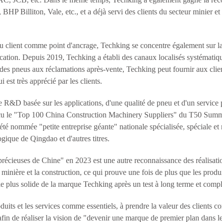
BHP Billiton, Vale, etc., et a déjà servi des clients du secteur minier et
 du client comme point d'ancrage, Techking se concentre également sur la
lication. Depuis 2019, Techking a établi des canaux localisés systémati
n des pneus aux réclamations après-vente, Techking peut fournir aux clie
 est très apprécié par les clients.
e R&D basée sur les applications, d'une qualité de pneu et d'un service
reçu le "Top 100 China Construction Machinery Suppliers" du T50 Summ
t été nommée "petite entreprise géante" nationale spécialisée, spéciale 
gique de Qingdao et d'autres titres.
s précieuses de Chine" en 2023 est une autre reconnaissance des réalis
minière et la construction, ce qui prouve une fois de plus que les produit
 plus solide de la marque Techking après un test à long terme et complet
duits et les services comme essentiels, à prendre la valeur des clients c
ité, afin de réaliser la vision de "devenir une marque de premier plan dans