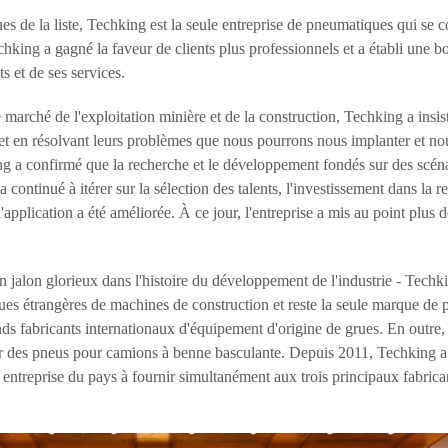
s de la liste, Techking est la seule entreprise de pneumatiques qui se c
Techking a gagné la faveur de clients plus professionnels et a établi u
ts et de ses services.
marché de l'exploitation minière et de la construction, Techking a insisté
s et en résolvant leurs problèmes que nous pourrons nous implanter et n
ing a confirmé que la recherche et le développement fondés sur des scén
continué à itérer sur la sélection des talents, l'investissement dans la r
'application a été améliorée. À ce jour, l'entreprise a mis au point plus 
alon glorieux dans l'histoire du développement de l'industrie - Techkin
es étrangères de machines de construction et reste la seule marque de 
fabricants internationaux d'équipement d'origine de grues. En outre, 
pper des pneus pour camions à benne basculante. Depuis 2011, Techking
e entreprise du pays à fournir simultanément aux trois principaux fabric