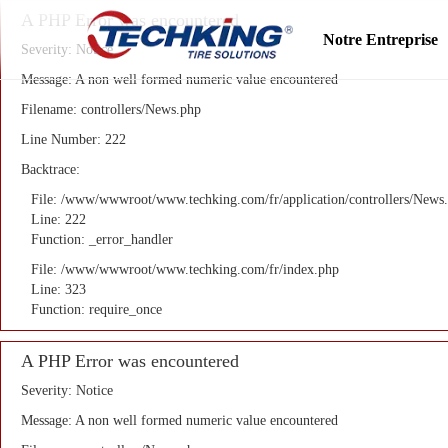
A PHP Error was encountered
Notre Entreprise
Severity: Notice
Message: A non well formed numeric value encountered
Filename: controllers/News.php
Line Number: 222
Backtrace:
File: /www/wwwroot/www.techking.com/fr/application/controllers/News
Line: 222
Function: _error_handler
File: /www/wwwroot/www.techking.com/fr/index.php
Line: 323
Function: require_once
A PHP Error was encountered
Severity: Notice
Message: A non well formed numeric value encountered