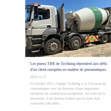
Les pneus TBR de Techking répondent aux défis
d'un client européen en matière de pneumatiques
2023-11-23
En octobre 2022, l'équipe Techking a eu l'occasion de
communiquer avec un directeur d'une importante
entreprise de construction européenne. Au cours de la
discussion, il est devenu évident que le client était
confronté à des défis...