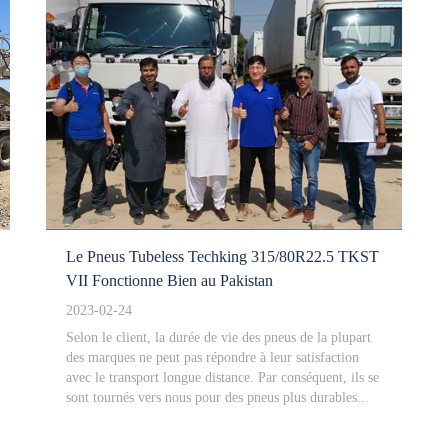
Le Pneus Tubeless Techking 315/80R22.5 TKST
VII Fonctionne Bien au Pakistan
2023-02-24
Selon le client, la durée de vie des pneus de la plupart
des marques ne peut pas répondre à leur satisfaction
avec le transport longue distance. Par conséquent, ils se
sont tournés vers nous pour des pneus plus durables...