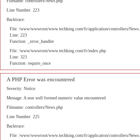
Filename: controllers/News.php
Line Number: 223
Backtrace:
File: /www/wwwroot/www.techking.com/fr/application/controllers/News
Line: 223
Function: _error_handler
File: /www/wwwroot/www.techking.com/fr/index.php
Line: 323
Function: require_once
A PHP Error was encountered
Severity: Notice
Message: A non well formed numeric value encountered
Filename: controllers/News.php
Line Number: 225
Backtrace:
File: /www/wwwroot/www.techking.com/fr/application/controllers/News