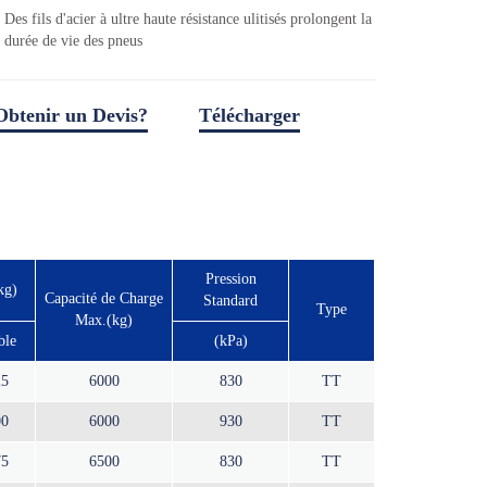
Des fils d'acier à ultre haute résistance ulitisés prolongent la
durée de vie des pneus
Obtenir un Devis?
Télécharger
télécharger un fichier
Pression
kg)
Capacité de Charge
Standard
Type
Max.(kg)
ble
(kPa)
25
6000
830
TT
00
6000
930
TT
75
6500
830
TT