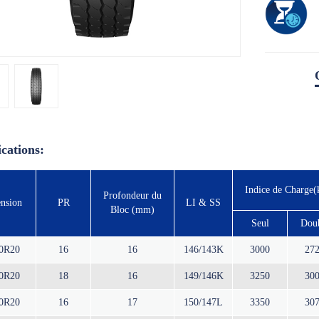
ications:
Indice de Charge(
Profondeur du
nsion
PR
LI & SS
Bloc (mm)
Seul
Dou
00R20
16
16
146/143K
3000
27
00R20
18
16
149/146K
3250
30
00R20
16
17
150/147L
3350
30