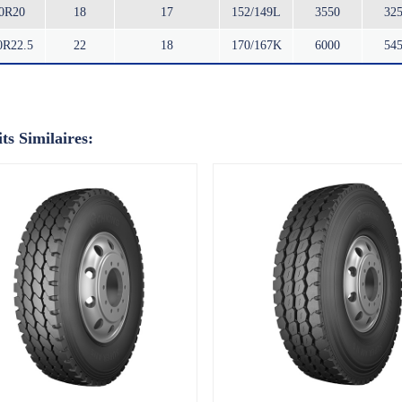
00R20
18
17
152/149L
3550
32
0R22.5
22
18
170/167K
6000
54
ts Similaires: