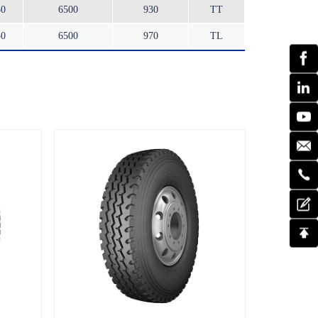
50
6500
930
TT
50
6500
970
TL