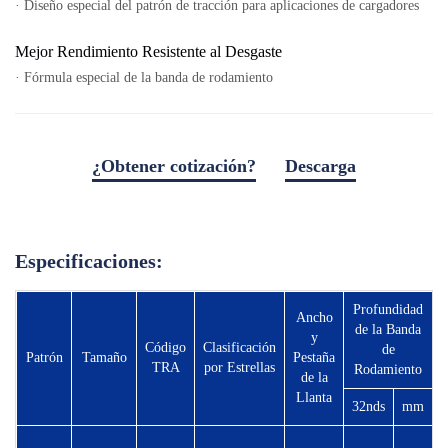
Equipos Locales
· Diseño especial del patrón de tracción para aplicaciones de cargadores
Área de Distribuidores
Mejor Rendimiento Resistente al Desgaste
Kit de Prensa
· Fórmula especial de la banda de rodamiento
Herramientas Útiles
Servicio
¿Obtener cotización?
Descarga
Solución
descargar archivos
Pre-venta
Venta
Especificaciones:
Post-venta
TSC
Profundidad
Ancho
de la Banda
Our Practice
y
Código
Clasificación
de
Patrón
Tamaño
Pestaña
Testimonio
TRA
por Estrellas
Rodamiento
de la
Llanta
V
32nds
mm
Productos
OEMs