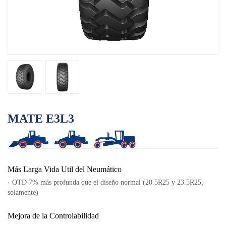
¿
OTR
Ini
pos
Por Categoría
Por Máquina
TBR
Por Categoría
Por Máquina
Localización
MATE E3L3
Nuestra Práctica
Techking Australia
Techking Indonesia
Más Larga Vida Util del Neumático
Techking RDC
· OTD 7% más profunda que el diseño normal (20.5R25 y 23.5R25,
solamente)
Techking Perú
Almacenes Locales
Mejora de la Controlabilidad