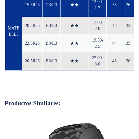
12.00-
15.5R25
G3/L3
★★
33
26
1.3
Crecer Juntos
Contacto
17.00-
20.5R25
E3/L3
★★
40
32
MATE
2.0
E3L3
19.50-
23.5R25
E3/L3
★★
44
35
2.5
22.00-
26.5R25
E3/L3
★★
45
36
3.0
Productos Similares: