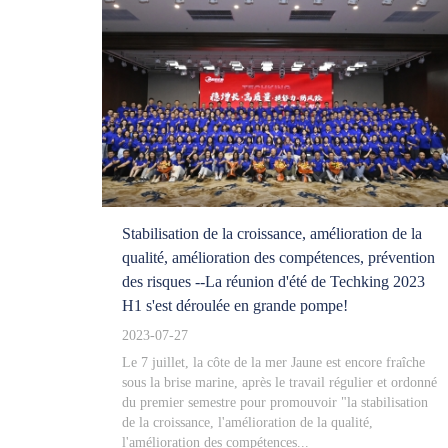
Stabilisation de la croissance, amélioration de la
qualité, amélioration des compétences, prévention
des risques --La réunion d'été de Techking 2023
H1 s'est déroulée en grande pompe!
2023-07-27
Le 7 juillet, la côte de la mer Jaune est encore fraîche
sous la brise marine, après le travail régulier et ordonné
du premier semestre pour promouvoir "la stabilisation
de la croissance, l'amélioration de la qualité,
l'amélioration des compétences...