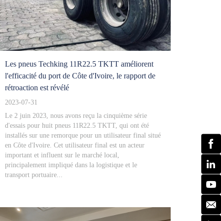
Les pneus Techking 11R22.5 TKTT améliorent
l'efficacité du port de Côte d'Ivoire, le rapport de
rétroaction est révélé
2023-07-31
Le 2 juin 2023, nous avons reçu la cinquième série
d'essais pour huit pneus 11R22.5 TKTT, qui ont été
installés sur une remorque pour un utilisateur final situé
en Côte d'Ivoire. Cet utilisateur final est un acteur
important et influent sur le marché local,
principalement impliqué dans la logistique et le
transport portuaire...