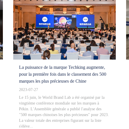
La puissance de la marque Techking augmente,
pour la première fois dans le classement des 500
marques les plus précieuses de Chine
2023-07-27
Le 15 juin, le World Brand Lab a été organisé par la
vingtième conférence mondiale sur les marques à
Pékin. L'Assemblée générale a publié l'analyse des
"500 marques chinoises les plus précieuses" pour 2023.
La valeur totale des entreprises figurant sur la liste
s'élève...